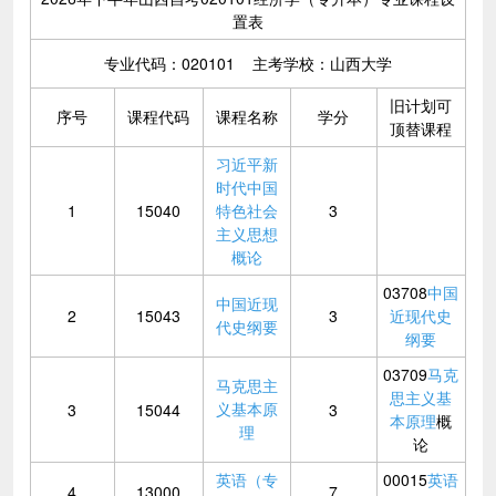
置表
专业代码：020101 主考学校：山西大学
旧计划可
序号
课程代码
课程名称
学分
顶替课程
习近平新
时代中国
1
15040
特色社会
3
主义思想
概论
03708
中国
中国近现
2
15043
3
近现代史
代史纲要
纲要
03709
马克
马克思主
思主义基
义基本原
3
15044
3
本原理
概
理
论
英语（专
00015
英语
4
13000
7