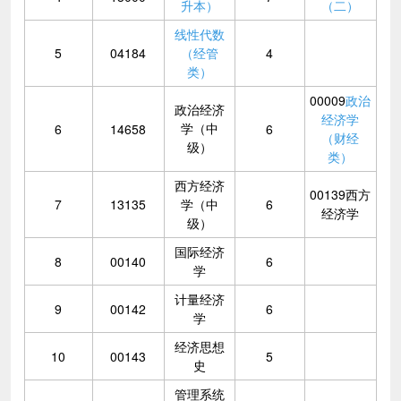
升本）
（二）
线性代数
5
04184
（经管
4
类）
00009
政治
政治经济
经济学
学（中
6
14658
6
（财经
级）
类）
西方经济
00139西方
7
13135
学（中
6
经济学
级）
国际经济
8
00140
6
学
计量经济
9
00142
6
学
经济思想
10
00143
5
史
管理系统