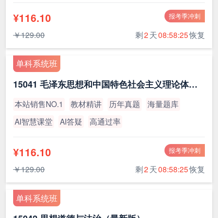
¥116.10
报考季冲刺
￥129.00
剩
2
天
08:58:24
恢复
单科系统班
15041 毛泽东思想和中国特色社会主义理论体系概论（最新版）
本站销售NO.1
教材精讲
历年真题
海量题库
AI智慧课堂
AI答疑
高通过率
¥116.10
报考季冲刺
￥129.00
剩
2
天
08:58:24
恢复
单科系统班