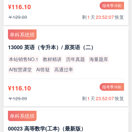
¥116.10
报考季冲刺
￥129.00
剩
1
天
23:52:07
恢复
单科系统班
13000 英语（专升本）/ 原英语（二）
本站销售NO.1
教材精讲
历年真题
海量题库
AI智慧课堂
AI答疑
高通过率
¥116.10
报考季冲刺
￥129.00
剩
1
天
23:52:07
恢复
单科系统班
00023 高等数学(工本)（最新版）