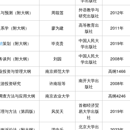
学出版社
外语教学与
查与预测（附大纲）
周筱莲
2012年
研究出版社
高等教育出
关系学（附大纲）
廖为建
2011年
版社
中国人民大
销
策划（附大纲）
毕克贵
2019年
学出版社
中国人民大
务谈判（附大纲）
刘园
2008年
学出版社
业投资与管理大纲
南京师范大学
高纲1466
南开大学出
旅游投资研究
许南垣等
2008年
版社
调查方法与应用大纲
南京农业大学
高纲4246
首都经济贸
原理与方法（第四版）
风笑天
易大学出版
2019年
社
北京大学出
行政诉讼法（附大纲）
湛中乐
2023年