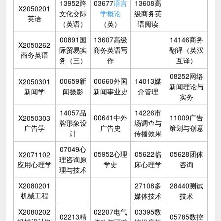
13952跨
03677
语言
13608高
X2050201
文化交际
学概论
级商务英
英语
（英语）
（英）
语阅读
00891国
13607高级
14146商务
X2050262
际贸易实
商务英语写
翻译（英汉
商务英语
务（三）
作
互译）
08252网络
00659新
00660外国
14013媒
X2050301
新闻理论与
新闻学
闻摄影
新闻事业史
介管理
实务
14057品
14226市
00641中外
11009广告
X2050303
牌形象设
场调查与
广告学
广告史
策划与创意
计
传播效果
07049心
05952心理
05622临
05628团体
X2071102
理咨询原
应用心理学
学史
床心理学
咨询
理与技术
X2080201
27108多
28440测试
机械工程
媒体技术
技术
X2080202
02207电气
03395数
02213精
05785数控