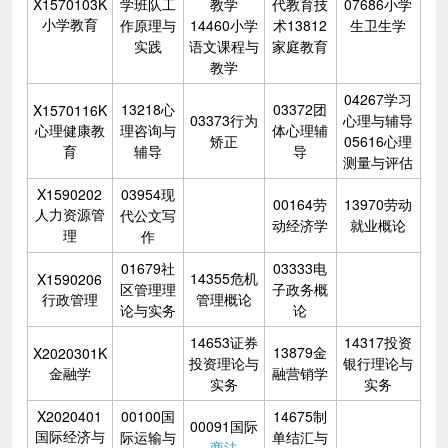
X1570103K
学班队工
教学
代教育技
07686小学
小学教育
作原理与
14460小学
术13812
生卫生学
实践
语文课程与
家庭教育
教学
04267学习
13218心
03372团
X1570116K
03373行为
心理与辅导
心理健康教
理咨询与
体心理辅
矫正
05616心理
育
辅导
导
测量与评估
X1590202
03954现
00164劳
13970劳动
人力资源管
代公文写
动经济学
就业概论
理
作
01679社
03333电
14355危机
X1590206
区管理理
子政务概
行政管理
管理概论
论与实务
论
14653证券
14317投资
13879金
X2020301K
投资理论与
银行理论与
金融学
融营销学
实务
实务
X2020401
00100国
14675制
00091国际
国际经济与
际运输与
单结汇与
商法