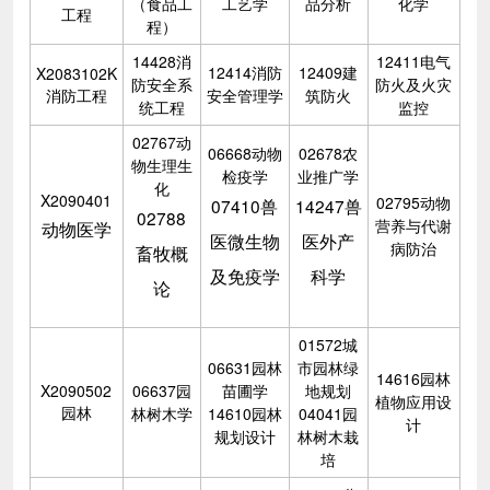
（食品工
工艺学
品分析
化学
工程
程）
14428消
12411电气
12414消防
12409建
X2083102K
防安全系
防火及火灾
消防工程
安全管理学
筑防火
统工程
监控
02767动
06668动物
02678农
物生理生
检疫学
业推广学
化
X2090401
02795动物
07410兽
14247兽
02788
营养与代谢
动物医学
医微生物
医外产
病防治
畜牧概
及免疫学
科学
论
01572城
06631园林
市园林绿
14616园林
X2090502
06637园
苗圃学
地规划
植物应用设
园林
林树木学
14610园林
04041园
计
规划设计
林树木栽
培