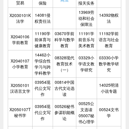
贸易
保险
报关实务
13969劳
14081侵
14392物权
X2030101K
动和社会
法学
权责任法
法
保障法
11190学
03670学前
11191学
11192学前
X2040106
前体育与
科学与数学
前音乐与
语言与社会
学前教育
健康教育
教育
美术教育
教育
14462小
08328现代
03329小
03330小学
X2040107
学综合性
教育技术
学语文教
数学教学研
小学教育
学习与跨
（一）
学研究
究
学科教学
03954现
00814中国
14025明清
X2050101
代公文写
古代文论选
汉语言文学
小说专题
作
读
00525公
03954现
00526秘书
X2050107T
文选读
00524文书
代公文写
参谋职能概
秘书学
05007秘
学
作
论
书心理学