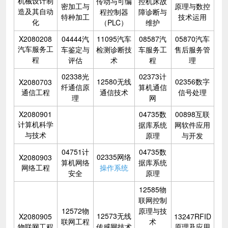
机械设计制
传动与可编
控机床故
密加工与
原理与数控
造及其自动
程控制器
障诊断与
特种加工
技术运用
化
（PLC）
维护
X2080208
04444汽
11095汽车
08587汽
05870汽车
汽车服务工
车鉴定与
检测诊断技
车服务工
售后服务管
程
评估
术
程
理
02338光
02373计
12580无线
02356数字
X2080703
纤通信原
算机通信
通信工程
通信技术
信号处理
理
网
X2080901
04735数
00898互联
计算机科学
据库系统
网软件应用
与技术
原理
与开发
04751计
04735数
02335网络
X2080903
算机网络
据库系统
网络工程
操作系统
安全
原理
12585物
联网控制
12572物
原理与技
12573无线
X2080905
13247RFID
联网工程
术
物联网工程
传感网技术
原理及应用