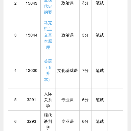
政治课
3分
笔试
2
15043
代史
纲要
马克
思主
3
15044
义基
政治课
3分
笔试
本原
理
英语
（专
4
13000
文化基础课
7分
笔试
升
本）
人际
5
3291
关系
专业课
6分
笔试
学
现代
6
3293
谈判
专业课
6分
笔试
学