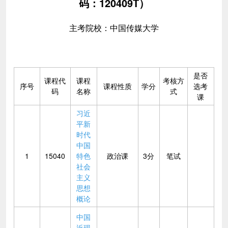
码：120409T）
主考院校：中国传媒大学
是否
课程代
课程
考核方
序号
课程性质
学分
选考
码
名称
式
课
习近
平新
时代
中国
1
15040
特色
政治课
3分
笔试
社会
主义
思想
概论
中国
近现