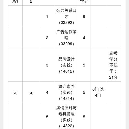
系1
2
学分
公共关系口
1
才
6
（03292）
广告运作策
2
略
4
（03299）
选考
品牌设计
学分
3
（实践）
5
不低
（14812）
于：
21分
媒介素养
6门 选
无
无
4
（实践）
5
4门
（14814）
舆情应对与
危机管理
5
5
（实践）
（14822）