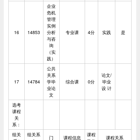
企业
危机
管理
实例
16
14853
分析
专业课
4分
实践
是
与咨
询
（实
践）
公共
关系
论文/
17
14784
学毕
综合课
0分
毕业
业论
设 计
文
选考
课程
关
系：
组关
组关系
课程
门
课程信息
课程关系