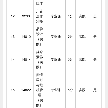
口才
广告
12
3299
运作
专业课
4分
实践
是
策略
品牌
设计
专业课
5分
实践
是
13
14812
（实
践）
媒介
素养
专业课
5分
实践
是
14
14814
（实
践）
舆情
应对
与危
15
14822
机管
专业课
5分
实践
是
理
（实
践）