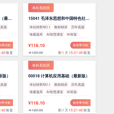
单科系统班
15044 马克思主义基本原理（最新版）
15041 毛泽东思想和中国特色社会主义理论体系概论（最新版）
年真题
本站销售NO.1
教材精讲
历年真题
海量题库
AI智慧课堂
AI答疑
高通过率
¥116.10
考季冲刺
报考季冲刺
:45
恢复
￥129.00
剩
1
天
15:21:45
恢复
单科系统班
最新版）
00018 计算机应用基础（最新版）
年真题
本站销售NO.1
教材精讲
历年真题
海量题库
AI智慧课堂
AI答疑
高通过率
¥116.10
考季冲刺
报考季冲刺
:45
恢复
￥129.00
剩
1
天
15:21:45
恢复