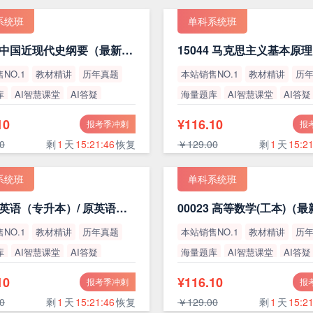
系统班
单科系统班
15043 中国近现代史纲要（最新版）
NO.1
教材精讲
历年真题
本站销售NO.1
教材精讲
历
库
AI智慧课堂
AI答疑
海量题库
AI智慧课堂
AI答疑
率
高通过率
10
¥116.10
报考季冲刺
报
0
剩
1
天
15:21:45
恢复
￥129.00
剩
1
天
15:21
系统班
单科系统班
13000 英语（专升本）/ 原英语（二）
00023 高等数学(工本)（
NO.1
教材精讲
历年真题
本站销售NO.1
教材精讲
历
库
AI智慧课堂
AI答疑
海量题库
AI智慧课堂
AI答疑
率
高通过率
10
¥116.10
报考季冲刺
报
0
剩
1
天
15:21:45
恢复
￥129.00
剩
1
天
15:21