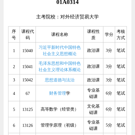
01A0314
主考院校：对外经济贸易大学
序
课程代
课程性
考核
课程名称
学分
号
码
质
方式
习近平新时代中国特色
政治课
3分
笔试
1
15040
社会主义思想概论
毛泽东思想和中国特色
政治课
3分
笔试
2
15041
社会主义理论体系概论
3
15042
思想道德与法治
政治课
3分
笔试
专业基
财务管理
学
6分
笔试
4
67
础课
文化基
高等数学（经管类）
6分
笔试
5
13125
础课
专业基
管理学原理（初级）
5分
笔试
6
13126
础课