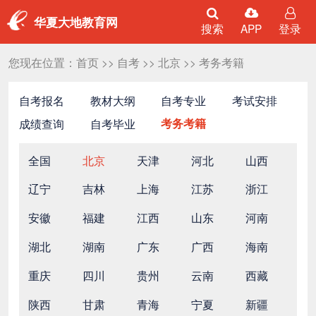
华夏大地教育网
搜索
APP
登录
您现在位置：
首页
>>
自考
>>
北京
>>
考务考籍
自考报名
教材大纲
自考专业
考试安排
成绩查询
自考毕业
考务考籍
全国
北京
天津
河北
山西
辽宁
吉林
上海
江苏
浙江
安徽
福建
江西
山东
河南
湖北
湖南
广东
广西
海南
重庆
四川
贵州
云南
西藏
陕西
甘肃
青海
宁夏
新疆