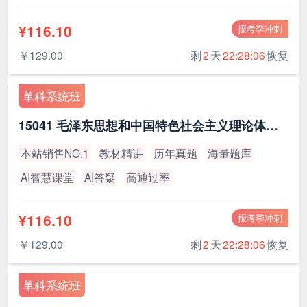
¥116.10
报考季冲刺
￥129.00
剩
2
天
22:28:05
恢复
单科系统班
15041 毛泽东思想和中国特色社会主义理论体系概论（最新版）
本站销售NO.1
教材精讲
历年真题
海量题库
AI智慧课堂
AI答疑
高通过率
¥116.10
报考季冲刺
￥129.00
剩
2
天
22:28:05
恢复
单科系统班