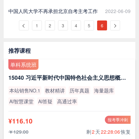
中国人民大学不再承担北京自考主考工作
2022-06-09
1
2
3
4
5
6
推荐课程
单科系统班
15040 习近平新时代中国特色社会主义思想概论（最新版）
本站销售NO.1
教材精讲
历年真题
海量题库
AI智慧课堂
AI答疑
高通过率
¥116.10
报考季冲刺
￥129.00
剩
2
天
22:28:05
恢复