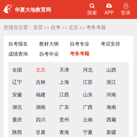
华夏大地教育网
搜索
APP
登录
您现在位置：
首页
>>
自考
>>
北京
>>
考务考籍
自考报名
教材大纲
自考专业
考试安排
成绩查询
自考毕业
考务考籍
全国
北京
天津
河北
山西
辽宁
吉林
上海
江苏
浙江
安徽
福建
江西
山东
河南
湖北
湖南
广东
广西
海南
重庆
四川
贵州
云南
西藏
陕西
甘肃
青海
宁夏
新疆