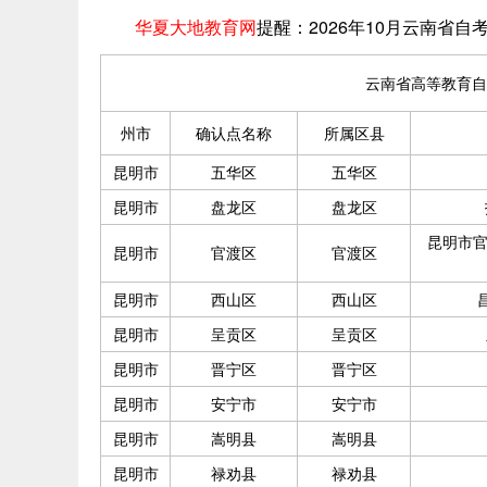
2026年10月云南省
华夏大地教育网
提醒：
云南省高等教育自
州市
确认点名称
所属区县
昆明市
五华区
五华区
昆明市
盘龙区
盘龙区
昆明市官
昆明市
官渡区
官渡区
昆明市
西山区
西山区
昆明市
呈贡区
呈贡区
昆明市
晋宁区
晋宁区
昆明市
安宁市
安宁市
昆明市
嵩明县
嵩明县
昆明市
禄劝县
禄劝县