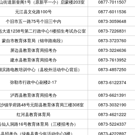
山街道新奎阁1号（原新平一小）启蒙楼203室
0877-7011507
元江县文化路100号
0877-6011536
个旧市五一路75号个旧三中内
0873-3059648
远大道1238号第二行政中心1楼招生考试办公室
0873-7226831
蒙自市教育体育局（锦华路南段）
0873-3723760
屏边县教育体育局招考办
0873-3224636
建水县教育体育局招考办
0873-7613952
湖滨路电教培训中心（县校外活动中心背后）
0873-4857250
弥勒市行政中心副楼2-17
0873-6122374
泸西县教育体育局招考办
0873-6621391
沙镇学府路48号元阳县教育体育局三楼308室
0873-3032190
红河县教育体育局
0873-4621222
县仙人洞路16号教育体育局（三楼招考办）
0873-5224337
春县招考办（绿春县青少年活动中心3楼）
0873-4222897