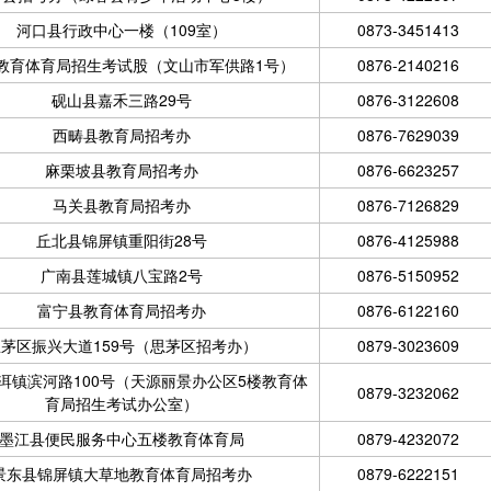
河口县行政中心一楼（109室）
0873-3451413
教育体育局招生考试股（文山市军供路1号）
0876-2140216
砚山县嘉禾三路29号
0876-3122608
西畴县教育局招考办
0876-7629039
麻栗坡县教育局招考办
0876-6623257
马关县教育局招考办
0876-7126829
丘北县锦屏镇重阳街28号
0876-4125988
广南县莲城镇八宝路2号
0876-5150952
富宁县教育体育局招考办
0876-6122160
茅区振兴大道159号（思茅区招考办）
0879-3023609
洱镇滨河路100号（天源丽景办公区5楼教育体
0879-3232062
育局招生考试办公室）
墨江县便民服务中心五楼教育体育局
0879-4232072
景东县锦屏镇大草地教育体育局招考办
0879-6222151