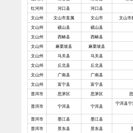
红河州
河口县
河口县
文山州
文山市直属
文山市
文山市
文山州
砚山县
砚山县
文山州
西畴县
西畴县
文山州
麻栗坡县
麻栗坡县
文山州
马关县
马关县
文山州
丘北县
丘北县
文山州
广南县
广南县
文山州
富宁县
富宁县
普洱市
思茅区
思茅区
思
宁洱县宁
普洱市
宁洱县
宁洱县
普洱市
墨江县
墨江县
普洱市
景东县
景东县