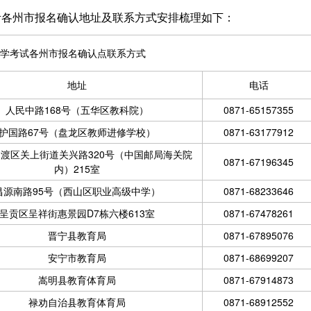
自考各州市报名确认地址及联系方式安排梳理如下：
学考试各州市报名确认点联系方式
地址
电话
人民中路168号（五华区教科院）
0871-65157355
护国路67号（盘龙区教师进修学校）
0871-63177912
渡区关上街道关兴路320号（中国邮局海关院
0871-67196345
内）215室
昌源南路95号（西山区职业高级中学）
0871-68233646
呈贡区呈祥街惠景园D7栋六楼613室
0871-67478261
晋宁县教育局
0871-67895076
安宁市教育局
0871-68699207
嵩明县教育体育局
0871-67914873
禄劝自治县教育体育局
0871-68912552