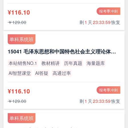
¥116.10
报考季冲刺
￥129.00
剩
1
天
23:33:59
恢复
单科系统班
15041 毛泽东思想和中国特色社会主义理论体系概论（最新版）
本站销售NO.1
教材精讲
历年真题
海量题库
AI智慧课堂
AI答疑
高通过率
¥116.10
报考季冲刺
￥129.00
剩
1
天
23:33:59
恢复
单科系统班