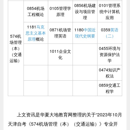
0856机场建
0101管理系
0854机场
0105管理学
设与项目管
统中计算机
工程概论
原理
理
应用
1181
马克
0871机场管
1180
中国近
0359
英语
思主义基本
理英语
现代史纲要
（二）
574机
原理
概论
场管理
（本）
0455环境与
1011企业文
（交通
资源保护法
化
运输）
学
0474知识产
权法
0859交通工
程学
上文资讯是华夏大地教育网整理的关于“2023年10月
天津自考《574机场管理（本）（交通运输）》专业开