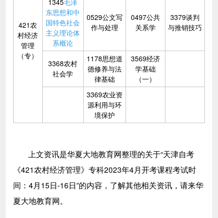
1345
毛泽
东思想和中
0529公文写
0497公共
3379谈判
国特色社会
421农
作与处理
关系学
与推销技巧
主义理论体
村经济
系概论
管理
（专）
1178思想道
3569经济
3368农村
德修养与法
学基础
社会学
律基础
（一）
3369农业资
源利用与环
境保护
上文资讯是华夏大地教育网整理的关于“天津自考
《421农村经济管理》专科2023年4月开考课程考试时
间：4月15日-16日
”的内容，了解其他相关资讯，请来华
夏大地教育网。