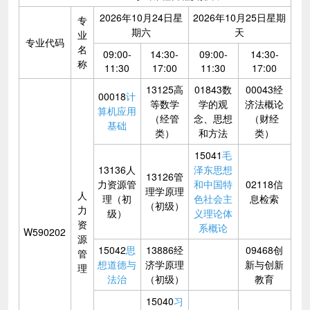
2026年10月24日星
2026年10月25日星期
专
期六
天
业
专业代码
名
09:00-
14:30-
09:00-
14:30-
称
11:30
17:00
11:30
17:00
13125高
01843数
00043经
00018
计
等数学
学的观
济法概论
算机应用
（经管
念、思想
（财经
基础
类）
和方法
类）
15041
毛
13136人
泽东思想
13126管
力资源管
和中国特
02118信
理学原理
人
理（初
色社会主
息检索
（初级）
力
级）
义理论体
资
系概论
W590202
源
15042
思
13886经
09468创
管
想道德与
济学原理
新与创新
理
法治
（初级）
教育
15040
习