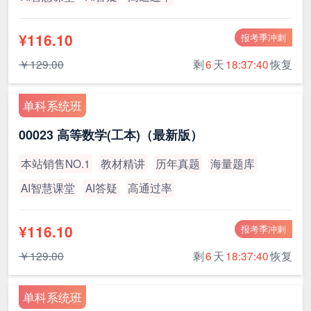
¥116.10
报考季冲刺
￥129.00
剩
6
天
18:37:39
恢复
单科系统班
00023 高等数学(工本)（最新版）
本站销售NO.1
教材精讲
历年真题
海量题库
AI智慧课堂
AI答疑
高通过率
¥116.10
报考季冲刺
￥129.00
剩
6
天
18:37:39
恢复
单科系统班