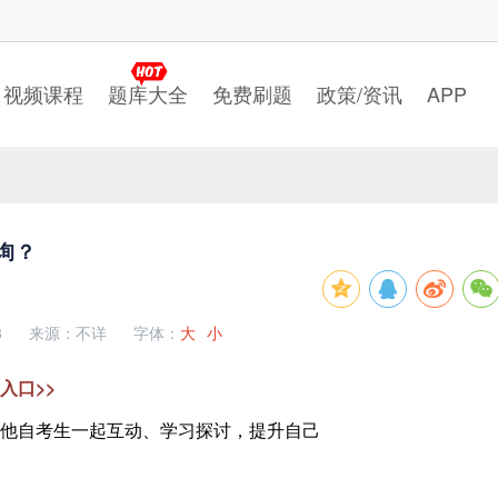
视频课程
题库大全
免费刷题
政策/资讯
APP
询？
3
来源：不详
字体：
大
小
入口>>
他自考生一起互动、学习探讨，提升自己
？