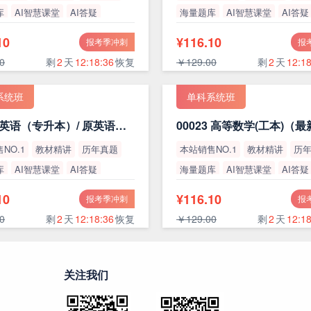
库
AI智慧课堂
AI答疑
海量题库
AI智慧课堂
AI答疑
率
高通过率
10
¥116.10
报考季冲刺
报
0
剩
2
天
12:18:35
恢复
￥129.00
剩
2
天
12:18
系统班
单科系统班
13000 英语（专升本）/ 原英语（二）
00023 高等数学(工本)（
NO.1
教材精讲
历年真题
本站销售NO.1
教材精讲
历
库
AI智慧课堂
AI答疑
海量题库
AI智慧课堂
AI答疑
率
高通过率
10
¥116.10
报考季冲刺
报
0
剩
2
天
12:18:35
恢复
￥129.00
剩
2
天
12:18
关注我们