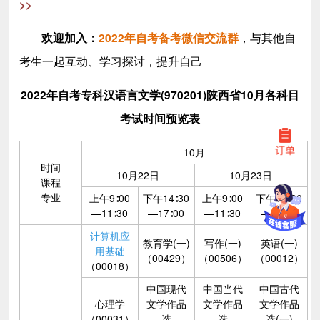
>>
，与其他自
欢迎加入
：
2022年自考备考微信交流群
考生一起互动、学习探讨，提升自己
2022年
自考
专科
汉语言文学(970201)
陕西省
10月各科目
考试时间预览表
10月
时间
10月22日
10月23日
课程
专业
上午9∶00
下午14∶30
上午9∶00
下午14∶30
—11∶30
—17∶00
—11∶30
—17∶00
计算机应
教育学(一)
写作(一)
英语(一)
用基础
（00429）
（00506）
（00012）
（00018）
中国现代
中国当代
中国古代
心理学
文学作品
文学作品
文学作品
（00031）
选
选
选(一)