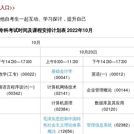
入口>>
他自考生一起互动、学习探讨，提升自己
)专科考试时间及课程安排计划表 2022年10月
10月
10月23日
午14∶30—17∶00
上午9∶00—11∶30
下午14∶30—17∶00
基础会计学
学(工专)（00022）
英语(一)（00012）
（00041）
级语言程序设计(一)
计算机网络技术
企业管理概论（00144）
（00342）
（02141）
计算机原理
数据库及其应用
（02384）
（02120）
毛泽东思想和中国特
色社会主义理论体系
管理信息系统
（02382）
概论
（12656）