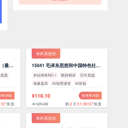
单科系统班
15044 马克思主义基本原理（最新版）
15041 毛泽东思想和中国特色社会主义理论体系概论（最新版）
年真题
本站销售NO.1
教材精讲
历年真题
海量题库
AI智慧课堂
AI答疑
高通过率
¥116.10
考季冲刺
报考季冲刺
:06
恢复
￥129.00
剩
2
天
01:39:06
恢复
单科系统班