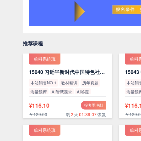
推荐课程
单科系统班
单科
15040 习近平新时代中国特色社会主义思想概论（最新版）
本站销售NO.1
教材精讲
历年真题
本站销售
海量题库
AI智慧课堂
AI答疑
海量题
高通过率
高通过
¥116.10
¥116.
报考季冲刺
￥129.00
剩
2
天
01:39:06
恢复
￥129.0
单科系统班
单科