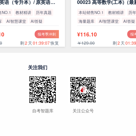
13000 英语（专升本）/ 原英语（二）
00023 高等数学(工本)（
NO.1
教材精讲
历年真题
本站销售NO.1
教材精讲
历
库
AI智慧课堂
AI答疑
海量题库
AI智慧课堂
AI答疑
率
高通过率
10
¥116.10
报考季冲刺
报
0
剩
2
天
01:39:06
恢复
￥129.00
剩
2
天
01:39
关注我们
自考智题库
关注公众号