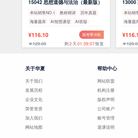
15042 思想道德与法治（最新版）
本站销售NO.1
教材精讲
历年真题
本站销售
海量题库
AI智慧课堂
AI答疑
海量题
高通过率
高通过
¥116.10
¥116.
报考季冲刺
￥129.00
剩
2
天
01:39:06
恢复
￥129.0
关于华夏
帮助中心
关于我们
网站联盟
发展历程
机构注册
企业文化
版权声明
荣誉资质
公司账户
加入我们
账号管理
网站地图
退课说明