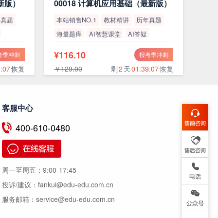
最新版）
00018 计算机应用基础（最新版）
年真题
本站销售NO.1
教材精讲
历年真题
海量题库
AI智慧课堂
AI答疑
高通过率
¥116.10
考季冲刺
报考季冲刺
:06
恢复
￥129.00
剩
2
天
01:39:06
恢复
客服中心
400-610-0480
周一至周五：
9:00-17:45
投诉/建议：
fankui@edu-edu.com.cn
服务邮箱：
service@edu-edu.com.cn