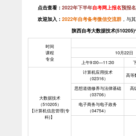
点击查看：
2022年下半年
自考网上报名
预报名
欢迎加入
：
2022年自考备考微信交流群
，与其
陕西自考大数据技术(510205
时间
课程
10月22日
专业
上午9∶00—11∶30
下
计算机应用技术
高等数
（02316）
思想道德修养与法律基础
高
（03706）
大数据技术
（510205）
电子商务与电子政务
【计算机信息管理(专
（04754）
科)】