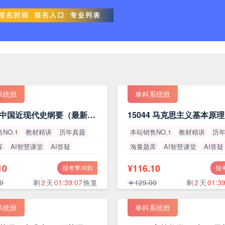
系统班
单科系统班
15043 中国近现代史纲要（最新版）
NO.1
教材精讲
历年真题
本站销售NO.1
教材精讲
历
库
AI智慧课堂
AI答疑
海量题库
AI智慧课堂
AI答疑
率
高通过率
10
¥116.10
报考季冲刺
报
0
剩
2
天
01:39:06
恢复
￥129.00
剩
2
天
01:39
系统班
单科系统班