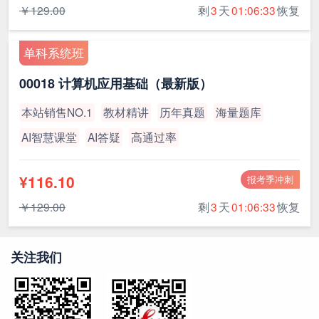
￥129.00
剩
3
天
01:06:33
恢复
单科系统班
00018 计算机应用基础（最新版）
本站销售NO.1
教材精讲
历年真题
海量题库
AI智慧课堂
AI答疑
高通过率
¥116.10
报考季冲刺
￥129.00
剩
3
天
01:06:33
恢复
关注我们