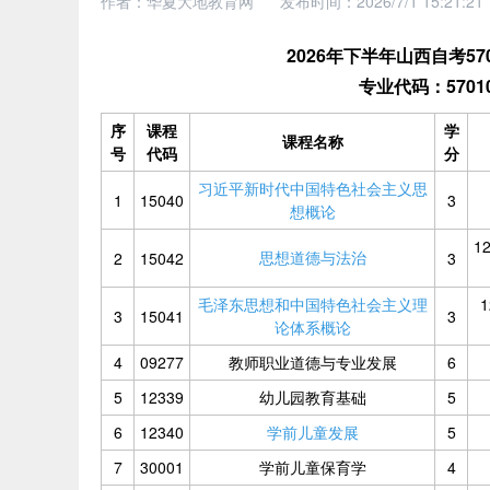
作者：华夏大地教育网
发布时间：2026/7/1 15:21:21
2026年下半年山西自考5
专业代码：570
序
课程
学
课程名称
号
代码
分
习近平新时代中国特色社会主义思
1
15040
3
想概论
1
思想道德与法治
2
15042
3
毛泽东思想和中国特色社会主义理
1
3
15041
3
论体系概论
4
09277
教师职业道德与专业发展
6
5
12339
幼儿园教育基础
5
6
12340
学前儿童发展
5
7
30001
学前儿童保育学
4