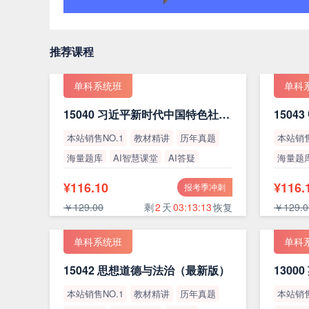
推荐课程
单科系统班
单科
15040 习近平新时代中国特色社会主义思想概论（最新版）
本站销售NO.1
教材精讲
历年真题
本站销售
海量题库
AI智慧课堂
AI答疑
海量题
高通过率
高通过
¥116.10
¥116.
报考季冲刺
￥129.00
剩
2
天
03:13:12
恢复
￥129.0
单科系统班
单科
15042 思想道德与法治（最新版）
本站销售NO.1
教材精讲
历年真题
本站销售