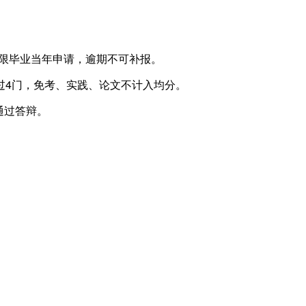
仅限毕业当年申请，逾期不可补报。
超过4门，免考、实践、论文不计入均分。
通过答辩。