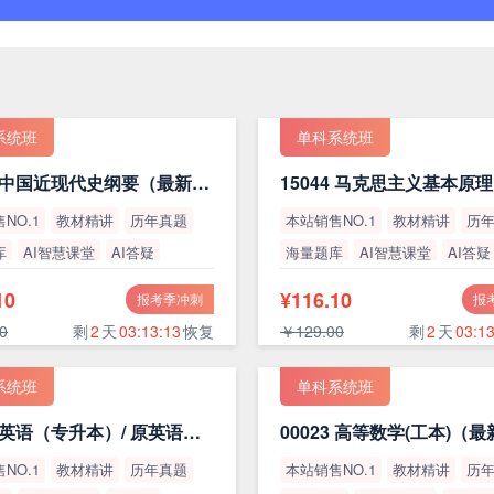
系统班
单科系统班
15043 中国近现代史纲要（最新版）
NO.1
教材精讲
历年真题
本站销售NO.1
教材精讲
历
库
AI智慧课堂
AI答疑
海量题库
AI智慧课堂
AI答疑
率
高通过率
10
¥116.10
报考季冲刺
报
0
剩
2
天
03:13:12
恢复
￥129.00
剩
2
天
03:13
系统班
单科系统班
13000 英语（专升本）/ 原英语（二）
00023 高等数学(工本)（
NO.1
教材精讲
历年真题
本站销售NO.1
教材精讲
历