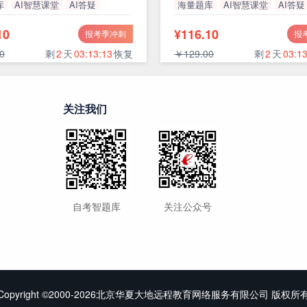
库
AI智慧课堂
AI答疑
海量题库
AI智慧课堂
AI答疑
率
高通过率
10
¥116.10
报考季冲刺
报
0
剩
2
天
03:13:12
恢复
￥129.00
剩
2
天
03:13
关注我们
自考智题库
关注公众号
Copyright ©2000-2026北京华夏大地远程教育网络服务有限公司 版权所