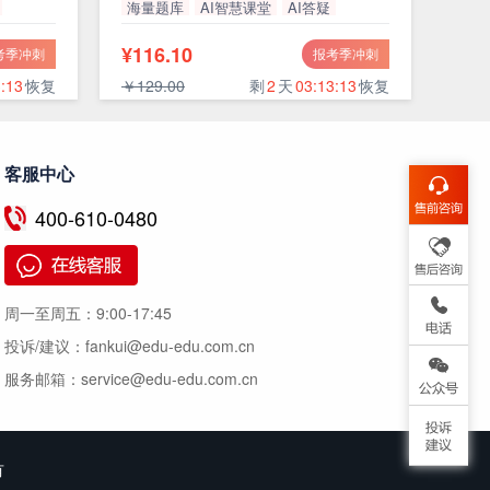
海量题库
AI智慧课堂
AI答疑
高通过率
¥116.10
考季冲刺
报考季冲刺
:12
恢复
￥129.00
剩
2
天
03:13:12
恢复
客服中心
400-610-0480
周一至周五：
9:00-17:45
投诉/建议：
fankui@edu-edu.com.cn
服务邮箱：
service@edu-edu.com.cn
有