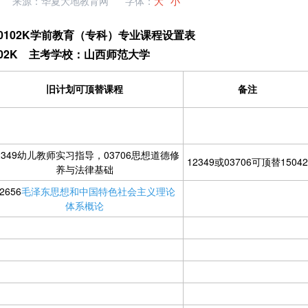
来源：华夏大地教育网
字体：
大
小
70102K学前教育（专科）专业课程设置表
102K 主考学校：山西师范大学
旧计划可顶替课程
备注
2349幼儿教师实习指导，03706思想道德修
12349或03706可顶替15042
养与法律基础
2656
毛泽东思想和中国特色社会主义理论
体系概论