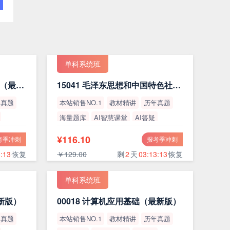
单科系统班
15044 马克思主义基本原理（最新版）
15041 毛泽东思想和中国特色社会主义理论体系概论（最新版）
年真题
本站销售NO.1
教材精讲
历年真题
海量题库
AI智慧课堂
AI答疑
高通过率
¥116.10
考季冲刺
报考季冲刺
:12
恢复
￥129.00
剩
2
天
03:13:12
恢复
单科系统班
最新版）
00018 计算机应用基础（最新版）
年真题
本站销售NO.1
教材精讲
历年真题