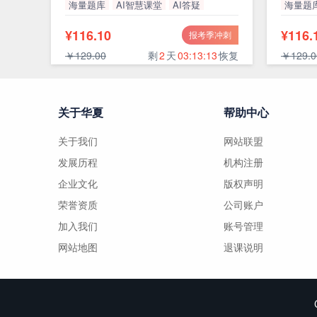
海量题库
AI智慧课堂
AI答疑
海量题
高通过率
高通过
¥116.10
¥116.
报考季冲刺
￥129.00
剩
2
天
03:13:12
恢复
￥129.0
关于华夏
帮助中心
关于我们
网站联盟
发展历程
机构注册
企业文化
版权声明
荣誉资质
公司账户
加入我们
账号管理
网站地图
退课说明