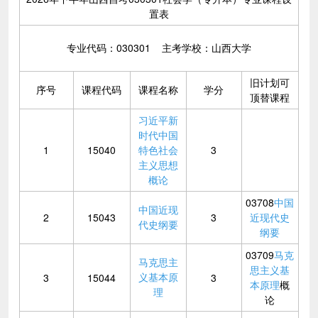
置表
专业代码：030301 主考学校：山西大学
旧计划可
序号
课程代码
课程名称
学分
顶替课程
习近平新
时代中国
1
15040
特色社会
3
主义思想
概论
03708
中国
中国近现
2
15043
3
近现代史
代史纲要
纲要
03709
马克
马克思主
思主义基
义基本原
3
15044
3
本原理
概
理
论