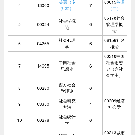
英语（专
00015
英语
4
13000
7
升本）
（二）
06178社会
社会学概
5
00034
6
管理学概
论
论
社会心理
06156社区
6
04265
6
学
概论
00310中国
中国社会
社会思想
7
14695
6
思想史
史（含社
会学史）
西方社会
8
00280
6
学理论
社会研究
00309经济
9
03350
4
方法
社会学
社会统计
10
00278
6
学
00313城市