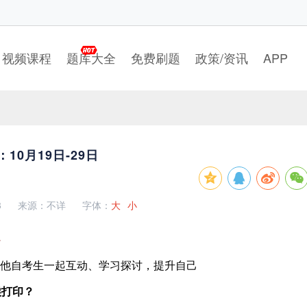
视频课程
题库大全
免费刷题
政策/资讯
APP
10月19日-29日
3
来源：不详
字体：
大
小
>
他自考生一起互动、学习探讨，提升自己
候打印？