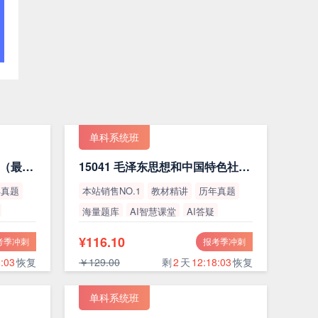
单科系统班
15044 马克思主义基本原理（最新版）
15041 毛泽东思想和中国特色社会主义理论体系概论（最新版）
年真题
本站销售NO.1
教材精讲
历年真题
海量题库
AI智慧课堂
AI答疑
高通过率
¥116.10
考季冲刺
报考季冲刺
:02
恢复
￥129.00
剩
2
天
12:18:02
恢复
单科系统班