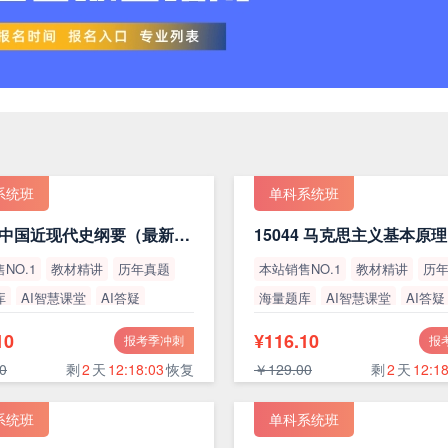
系统班
单科系统班
15043 中国近现代史纲要（最新版）
NO.1
教材精讲
历年真题
本站销售NO.1
教材精讲
历
库
AI智慧课堂
AI答疑
海量题库
AI智慧课堂
AI答疑
率
高通过率
10
¥116.10
报考季冲刺
报
0
剩
2
天
12:18:02
恢复
￥129.00
剩
2
天
12:18
系统班
单科系统班