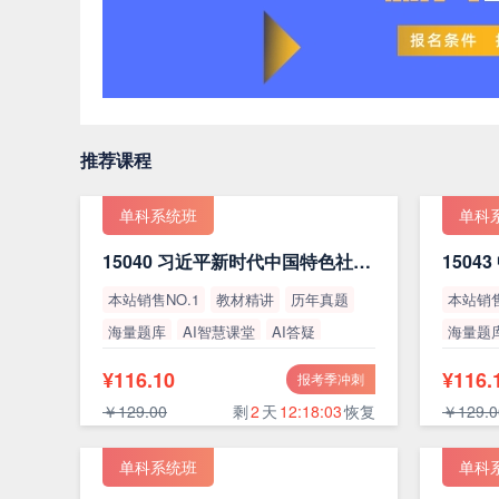
推荐课程
单科系统班
单科
15040 习近平新时代中国特色社会主义思想概论（最新版）
本站销售NO.1
教材精讲
历年真题
本站销售
海量题库
AI智慧课堂
AI答疑
海量题
高通过率
高通过
¥116.10
¥116.
报考季冲刺
￥129.00
剩
2
天
12:18:02
恢复
￥129.0
单科系统班
单科