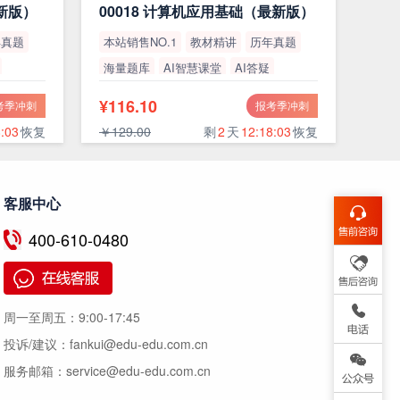
最新版）
00018 计算机应用基础（最新版）
年真题
本站销售NO.1
教材精讲
历年真题
海量题库
AI智慧课堂
AI答疑
高通过率
¥116.10
考季冲刺
报考季冲刺
:02
恢复
￥129.00
剩
2
天
12:18:02
恢复
客服中心
400-610-0480
周一至周五：
9:00-17:45
投诉/建议：
fankui@edu-edu.com.cn
服务邮箱：
service@edu-edu.com.cn