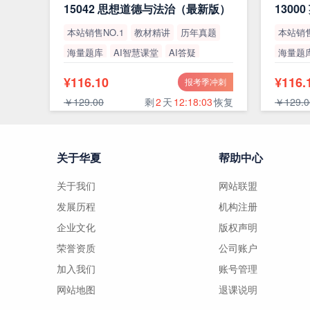
15042 思想道德与法治（最新版）
本站销售NO.1
教材精讲
历年真题
本站销售
海量题库
AI智慧课堂
AI答疑
海量题
高通过率
高通过
¥116.10
¥116.
报考季冲刺
￥129.00
剩
2
天
12:18:02
恢复
￥129.0
关于华夏
帮助中心
关于我们
网站联盟
发展历程
机构注册
企业文化
版权声明
荣誉资质
公司账户
加入我们
账号管理
网站地图
退课说明