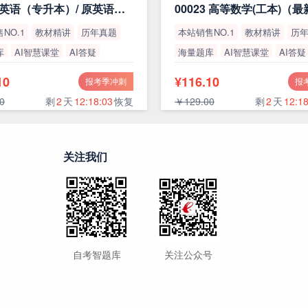
13000 英语（专升本）/ 原英语（二）
00023 高等数学(工本)（
NO.1
教材精讲
历年真题
本站销售NO.1
教材精讲
历
库
AI智慧课堂
AI答疑
海量题库
AI智慧课堂
AI答疑
率
高通过率
10
¥116.10
报考季冲刺
报
0
剩
2
天
12:18:02
恢复
￥129.00
剩
2
天
12:18
关注我们
自考智题库
关注公众号