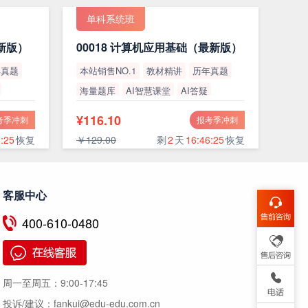
单科系统班
最新版）
00018 计算机应用基础（最新版）
年真题
本站销售NO.1
教材精讲
历年真题
海量题库
AI智慧课堂
AI答疑
高通过率
¥116.10
考季冲刺
报考季冲刺
:24
恢复
￥129.00
剩
2
天
16:46:24
恢复
客服中心
400-610-0480
周一至周五：
9:00-17:45
投诉/建议：
fankui@edu-edu.com.cn