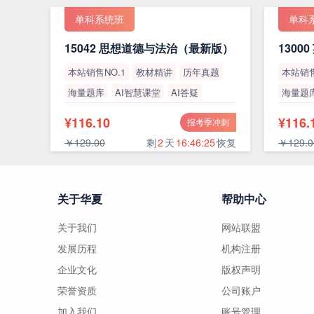
单科系统班
单科
15042 思想道德与法治（最新版）
本站销售NO.1
教材精讲
历年真题
本站销售
海量题库
AI智慧课堂
AI答疑
海量题
高通过率
高通过
¥116.10
¥116.
报考季冲刺
￥129.00
剩
2
天
16:46:24
恢复
￥129.0
关于华夏
帮助中心
关于我们
网站联盟
发展历程
机构注册
企业文化
版权声明
荣誉资质
公司账户
加入我们
账号管理