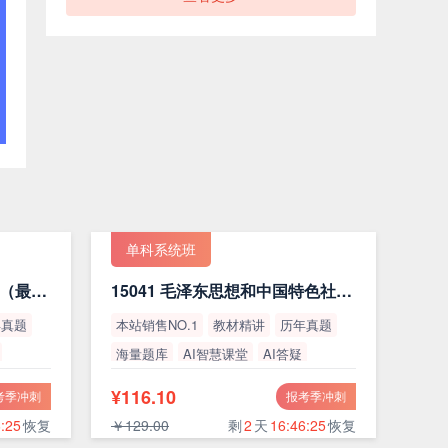
单科系统班
15044 马克思主义基本原理（最新版）
15041 毛泽东思想和中国特色社会主义理论体系概论（最新版）
年真题
本站销售NO.1
教材精讲
历年真题
海量题库
AI智慧课堂
AI答疑
高通过率
¥116.10
考季冲刺
报考季冲刺
:24
恢复
￥129.00
剩
2
天
16:46:24
恢复