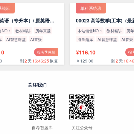
系统班
单科系统班
13000 英语（专升本）/ 原英语（二）
00023 高等数学(工本)（
NO.1
教材精讲
历年真题
本站销售NO.1
教材精讲
历
库
AI智慧课堂
AI答疑
海量题库
AI智慧课堂
AI答疑
率
高通过率
10
¥116.10
报考季冲刺
报
0
剩
2
天
16:46:24
恢复
￥129.00
剩
2
天
16:46
关注我们
自考智题库
关注公众号