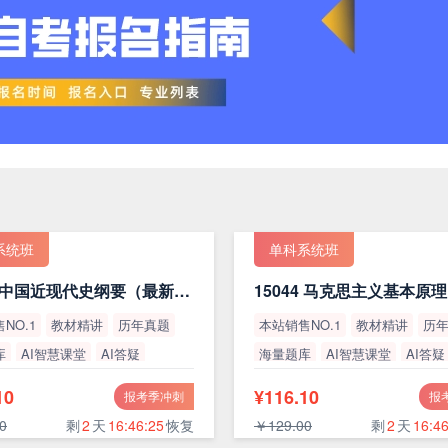
系统班
单科系统班
15043 中国近现代史纲要（最新版）
NO.1
教材精讲
历年真题
本站销售NO.1
教材精讲
历
库
AI智慧课堂
AI答疑
海量题库
AI智慧课堂
AI答疑
率
高通过率
10
¥116.10
报考季冲刺
报
0
剩
2
天
16:46:24
恢复
￥129.00
剩
2
天
16:46