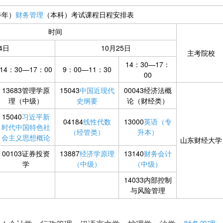
半年）
财务管理
（本科）考试课程日程安排表
时间
4日
10月25日
主考院校
14：30—17：
14：30—17：00
9：00—11：30
00
13683管理学原
15043
中国近现代
00043经济法概
理（中级）
史纲要
论（财经类）
15040
习近平新
04184
线性代数
13000
英语（专
时代中国特色社
（经管类）
升本）
会主义思想概论
山东财经大学
00103证券投资
13887
经济学原理
13140
财务会计
学
（中级）
（中级）
14033内部控制
与风险管理