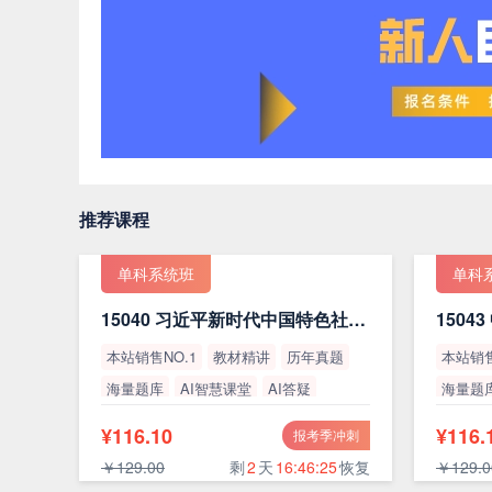
推荐课程
单科系统班
单科
15040 习近平新时代中国特色社会主义思想概论（最新版）
本站销售NO.1
教材精讲
历年真题
本站销售
海量题库
AI智慧课堂
AI答疑
海量题
高通过率
高通过
¥116.10
¥116.
报考季冲刺
￥129.00
剩
2
天
16:46:24
恢复
￥129.0