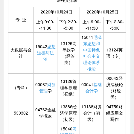
2026年10月24日
2026年10月25日
专 业
上午9:00-
下午2:30-
上午9:00-
下午2:30-
-11:30
-5:00
-11:30
-5:00
15041
毛泽
13125高
东思想和
15042
思想
大数据与会
等数学
中国特色
13124英
道德与法
计
（经管
社会主义
语（专）
治
类）
理论体系
概论
00043经
13126管
00067
财务
00041
基础
济法概论
（专科）
理学原理
管理
学
会计学
（财经
（初级）
类）
13886经
13138财务
04759财
04762金融
530302
济学原理
会计（初
经应用文
学概论
（初级）
级）
写作
15040
习