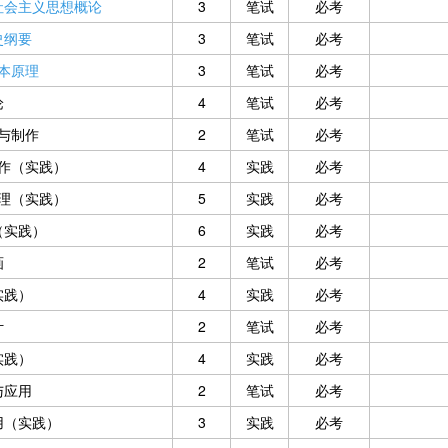
社会主义思想概论
3
笔试
必考
史纲要
3
笔试
必考
本原理
3
笔试
必考
论
4
笔试
必考
与制作
2
笔试
必考
作（实践）
4
实践
必考
理（实践）
5
实践
必考
（实践）
6
实践
必考
画
2
笔试
必考
实践）
4
实践
必考
计
2
笔试
必考
实践）
4
实践
必考
与应用
2
笔试
必考
用（实践）
3
实践
必考