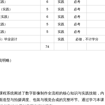
实践）
6
实践
必考
（实践）
5
实践
必考
（实践）
6
实践
必考
实践）
5
实践
必考
实践）
5
实践
必考
科）毕业设计
实践
必做，不计学分
74
说明略）
课程系统阐述了数字影像制作全流程的核心知识与实践技能，内
面造型与拍摄调度、包装与视觉合成的完整环节。通过学习本课