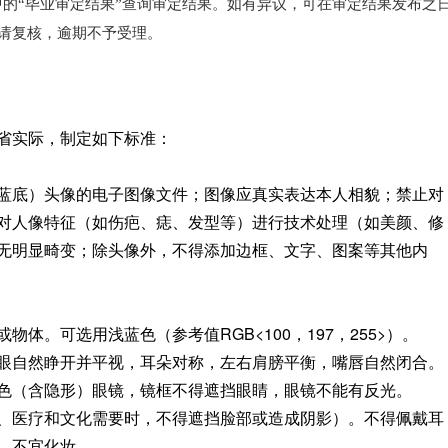
中的“毕业审定结果”查询审定结果。如有异议，可在审定结果发布之
请复核，逾期不予受理。
省实际，制定如下标准：
蓝底）头像的电子图像文件；图像应真实表达本人相貌；禁止对
对人像特征（如伤疤、痣、发型等）进行技术处理（如美颜、修
无明显畸变；除头像外，不得添加边框、文字、图案等其他内
体。可选用浅蓝色（参考值RGB<100，197，255>）。
眼自然睁开并平视，耳朵对称，左右肩膀平衡，嘴唇自然闭合。
色（含隐形）眼镜，镜框不得遮挡眼睛，眼镜不能有反光。
、医疗和文化需要时，不得遮挡脸部或造成阴影）。不得佩戴耳
。不宜化妆。