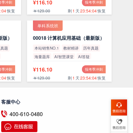
¥116.10
考季冲刺
报考季冲刺
:03
恢复
￥129.00
剩
1
天
23:54:03
恢复
单科系统班
最新版）
00018 计算机应用基础（最新版）
年真题
本站销售NO.1
教材精讲
历年真题
海量题库
AI智慧课堂
AI答疑
高通过率
¥116.10
考季冲刺
报考季冲刺
:03
恢复
￥129.00
剩
1
天
23:54:03
恢复
客服中心
400-610-0480