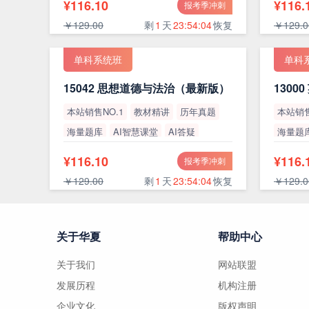
¥116.10
¥116.
报考季冲刺
￥129.00
剩
1
天
23:54:03
恢复
￥129.0
单科系统班
单科
15042 思想道德与法治（最新版）
本站销售NO.1
教材精讲
历年真题
本站销售
海量题库
AI智慧课堂
AI答疑
海量题
高通过率
高通过
¥116.10
¥116.
报考季冲刺
￥129.00
剩
1
天
23:54:03
恢复
￥129.0
关于华夏
帮助中心
关于我们
网站联盟
发展历程
机构注册
企业文化
版权声明