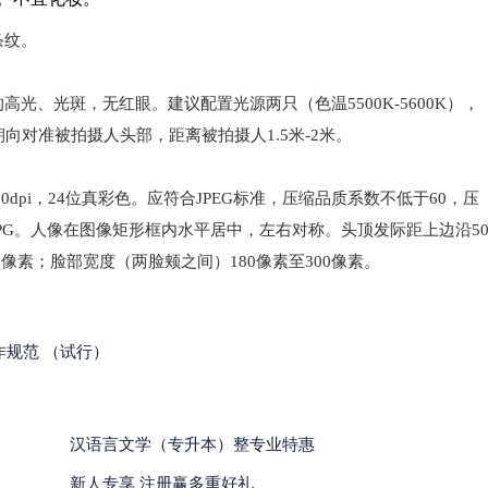
条纹。
光、光斑，无红眼。建议配置光源两只（色温5500K-5600K），
向对准被拍摄人头部，距离被拍摄人1.5米-2米。
0dpi，24位真彩色。应符合JPEG标准，压缩品质系数不低于60，压
JPG。人像在图像矩形框内水平居中，左右对称。头顶发际距上边沿5
0像素；脸部宽度（两脸颊之间）180像素至300像素。
作规范 （试行）
汉语言文学（专升本）整专业特惠
新人专享 注册赢多重好礼