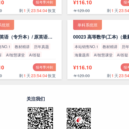
10
¥116.10
报考季冲刺
报
0
剩
1
天
23:54:03
恢复
￥129.00
剩
1
天
23:54
系统班
单科系统班
13000 英语（专升本）/ 原英语（二）
00023 高等数学(工本)（
NO.1
教材精讲
历年真题
本站销售NO.1
教材精讲
历
库
AI智慧课堂
AI答疑
海量题库
AI智慧课堂
AI答疑
率
高通过率
10
¥116.10
报考季冲刺
报
0
剩
1
天
23:54:03
恢复
￥129.00
剩
1
天
23:54
关注我们