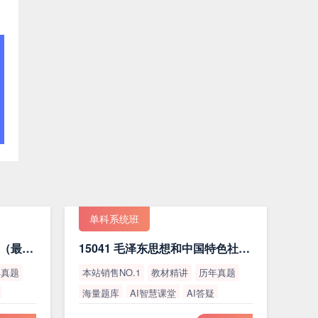
单科系统班
15044 马克思主义基本原理（最新版）
15041 毛泽东思想和中国特色社会主义理论体系概论（最新版）
年真题
本站销售NO.1
教材精讲
历年真题
海量题库
AI智慧课堂
AI答疑
高通过率