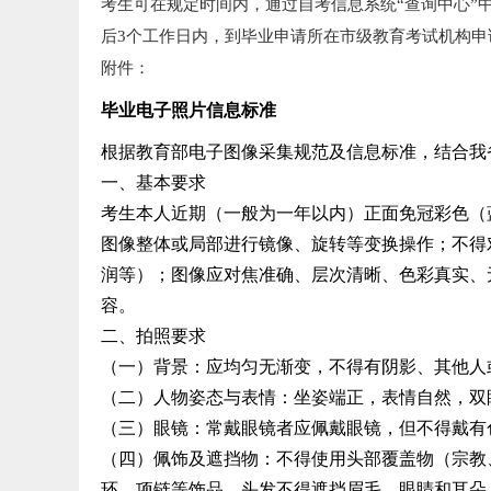
考生可在规定时间内，通过自考信息系统“查询中心”
后3个工作日内，到毕业申请所在市级教育考试机构申
附件：
毕业电子照片信息标准
根据教育部电子图像采集规范及信息标准，结合我
一、基本要求
考生本人近期（一般为一年以内）正面免冠彩色（
图像整体或局部进行镜像、旋转等变换操作；不得
润等）；图像应对焦准确、层次清晰、色彩真实、
容。
二、拍照要求
（一）背景：应均匀无渐变，不得有阴影、其他人或物
（二）人物姿态与表情：坐姿端正，表情自然，双
（三）眼镜：常戴眼镜者应佩戴眼镜，但不得戴有
（四）佩饰及遮挡物：不得使用头部覆盖物（宗教
环、项链等饰品。头发不得遮挡眉毛、眼睛和耳朵