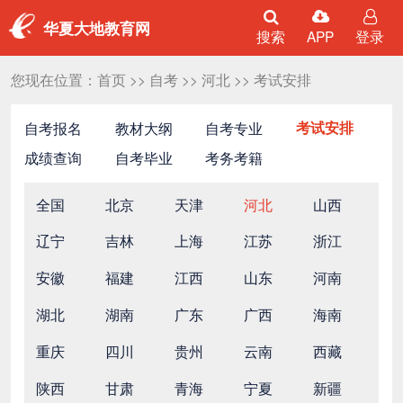
华夏大地教育网
搜索
APP
登录
您现在位置：
首页
>>
自考
>>
河北
>>
考试安排
自考报名
教材大纲
自考专业
考试安排
成绩查询
自考毕业
考务考籍
全国
北京
天津
河北
山西
辽宁
吉林
上海
江苏
浙江
安徽
福建
江西
山东
河南
湖北
湖南
广东
广西
海南
重庆
四川
贵州
云南
西藏
陕西
甘肃
青海
宁夏
新疆