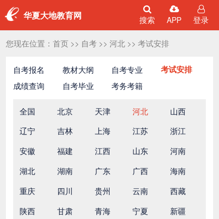
华夏大地教育网
搜索
APP
登录
您现在位置：
首页
>>
自考
>>
河北
>>
考试安排
自考报名
教材大纲
自考专业
考试安排
成绩查询
自考毕业
考务考籍
全国
北京
天津
河北
山西
辽宁
吉林
上海
江苏
浙江
安徽
福建
江西
山东
河南
湖北
湖南
广东
广西
海南
重庆
四川
贵州
云南
西藏
陕西
甘肃
青海
宁夏
新疆