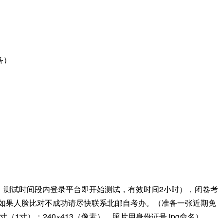
备）
注意：测试时间段内登录平台即开始测试，有效时间2小时），闭卷考
如果人脸比对不成功请尽快联系北邮自考办。（准备一张近期免
（1寸）：240×413（像素），照片用身份证号.jpg命名）