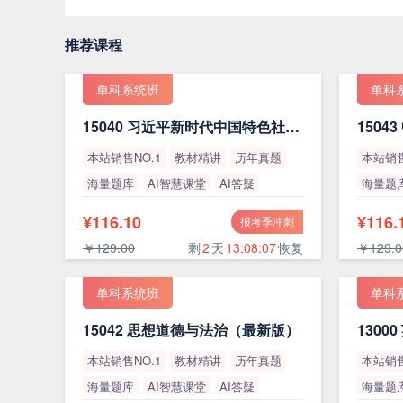
推荐课程
单科系统班
单科
15040 习近平新时代中国特色社会主义思想概论（最新版）
本站销售NO.1
教材精讲
历年真题
本站销售
海量题库
AI智慧课堂
AI答疑
海量题
高通过率
高通过
¥116.10
¥116.
报考季冲刺
￥129.00
剩
2
天
13:08:06
恢复
￥129.0
单科系统班
单科
15042 思想道德与法治（最新版）
本站销售NO.1
教材精讲
历年真题
本站销售
海量题库
AI智慧课堂
AI答疑
海量题