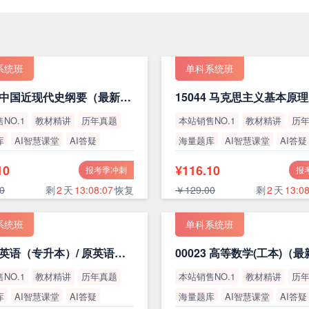
系统班
单科系统班
15043 中国近现代史纲要（最新版）
NO.1
教材精讲
历年真题
本站销售NO.1
教材精讲
历
库
AI智慧课堂
AI答疑
海量题库
AI智慧课堂
AI答疑
率
高通过率
10
¥116.10
报考季冲刺
报
0
剩
2
天
13:08:06
恢复
￥129.00
剩
2
天
13:08
系统班
单科系统班
13000 英语（专升本）/ 原英语（二）
00023 高等数学(工本)（
NO.1
教材精讲
历年真题
本站销售NO.1
教材精讲
历
库
AI智慧课堂
AI答疑
海量题库
AI智慧课堂
AI答疑