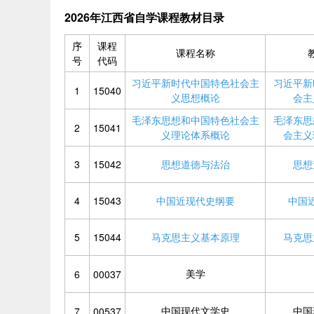
2026年江西省自学课程教材目录
序
课程
课程名称
号
代码
习近平新时代中国特色社会主
习近平新
1
15040
义思想概论
会主
毛泽东思想和中国特色社会主
毛泽东思
2
15041
义理论体系概论
会主义
3
15042
思想道德与法治
思想
4
15043
中国近现代史纲要
中国
5
15044
马克思主义基本原理
马克思
美学
6
00037
中国现代文学史
中国
7
00537