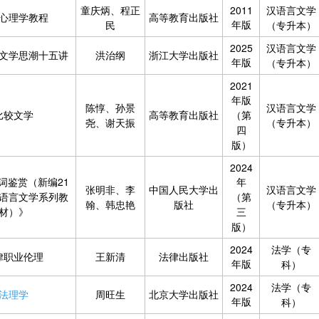
童庆炳、程正
2011
汉语言文学
心理学教程
高等教育出版社
年版
民
（专升本）
2025
汉语言文学
文学思潮十五讲
洪治纲
浙江大学出版社
年版
（专升本）
2021
年版
陈惇、孙景
汉语言文学
比较文学
高等教育出版社
（第
尧、谢天振
（专升本）
四
版）
2024
词鉴赏（新编21
年
张明非、李
中国人民大学出
汉语言文学
语言文学系列教
（第
翰、韩忠艳
版社
（专升本）
材）》
三
版）
2024
法学（专
律职业伦理
王新清
法律出版社
年版
科）
2024
法学（专
法理学
周旺生
北京大学出版社
年版
科）