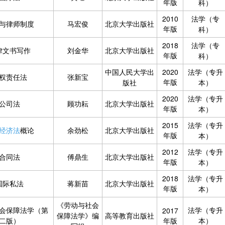
年版
科）
2010
法学（专
与律师制度
马宏俊
北京大学出版社
年版
科）
2018
法学（专
律文书写作
刘金华
北京大学出版社
年版
科）
中国人民大学出
2020
法学（专升
权责任法
张新宝
年版
版社
本）
2020
法学（专升
公司法
顾功耘
北京大学出版社
年版
本）
2015
法学（专升
经济法
概论
余劲松
北京大学出版社
年版
本）
2012
法学（专升
合同法
傅鼎生
北京大学出版社
年版
本）
2018
法学（专升
国际私法
蒋新苗
北京大学出版社
年版
本）
《劳动与社会
会保障法学（第
法学（专升
2017
保障法学》编
高等教育出版社
二版）
年版
本）