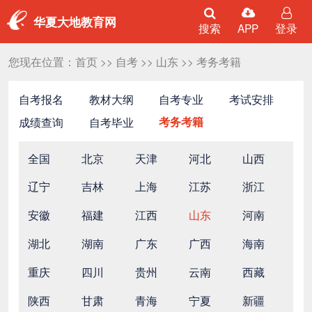
华夏大地教育网
搜索
APP
登录
您现在位置：
首页
>>
自考
>>
山东
>>
考务考籍
自考报名
教材大纲
自考专业
考试安排
成绩查询
自考毕业
考务考籍
全国
北京
天津
河北
山西
辽宁
吉林
上海
江苏
浙江
安徽
福建
江西
山东
河南
湖北
湖南
广东
广西
海南
重庆
四川
贵州
云南
西藏
陕西
甘肃
青海
宁夏
新疆